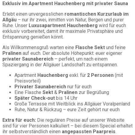
Exklusiv im Apartment Hauchenberg mit privater Sauna
Erlebt einen unvergesslichen
romantischen Kurzurlaub im
Allgäu
– nur ihr zwei, inmitten von Natur, Bergen und purer
Ruhe. Unser
Luxusapartment Hauchenberg
wird für euch
exklusiv vorbereitet, damit ihr maximale Privatsphäre und
Entspannung genießen könnt.
Als Willkommensgruß warten eine
Flasche Sekt
und feine
Pralinen
auf euch. Der absolute Höhepunkt: euer eigener
privater Saunabereich
– perfekt, um nach einem
Spaziergang in der Allgäuer Landschaft zu entspannen.
Apartment
Hauchenberg
exkl. für
2 Personen
(mit
Preisvorteil)
Privater Saunabereich
nur für euch
Eine Flasche
Sekt
&
Pralinen
zur Begrüßung
Später Check-out
bis 14 Uhr
Große Terrasse mit Weitblick ins Allgäuer Voralpenland
Ruhe, Natur & Rückzug – eure Zeit gehört nur euch
Extra für euch:
Die regulären Preise auf unserer Website
sind für vier Personen kalkuliert – bei diesem Special erhaltet
ihr selbstverständlich einen
angepassten Paarpreis
.